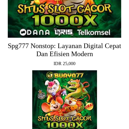
Spg777 Nonstop: Layanan Digital Cepat
Dan Efisien Modern
IDR 25,000