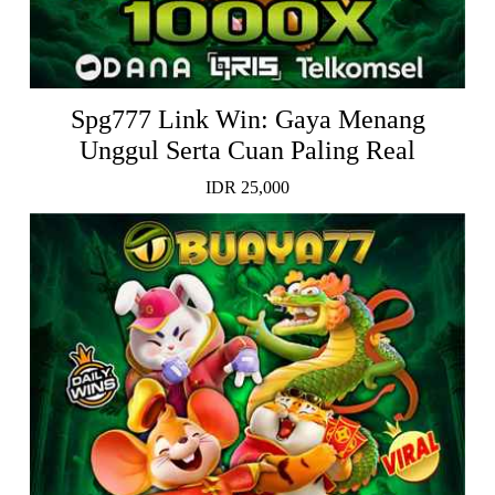
Spg777 Link Win: Gaya Menang
Unggul Serta Cuan Paling Real
IDR 25,000