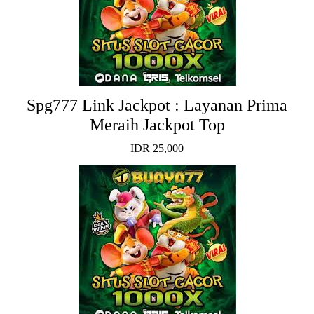
Spg777 Link Jackpot : Layanan Prima
Meraih Jackpot Top
IDR 25,000