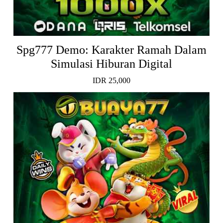
Spg777 Demo: Karakter Ramah Dalam
Simulasi Hiburan Digital
IDR 25,000