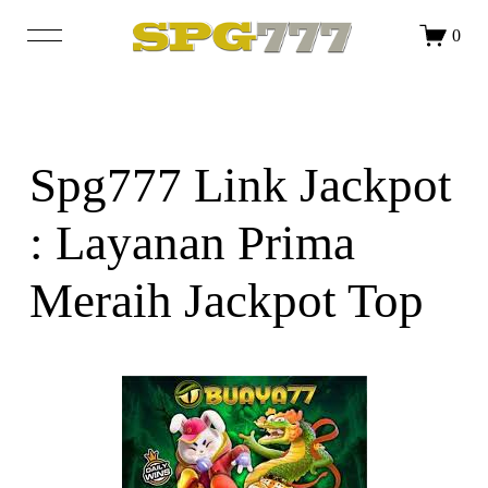
DAFTAR
LOGIN
0
SHOP
Spg777 Link Jackpot
OUR STORY
: Layanan Prima
BLOG
Meraih Jackpot Top