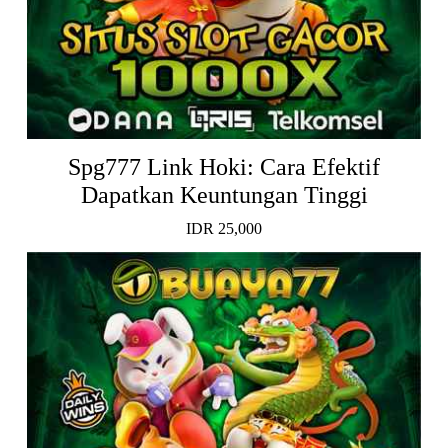
Spg777 Link Hoki: Cara Efektif
Dapatkan Keuntungan Tinggi
IDR 25,000